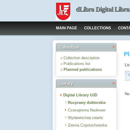
dLibra Digital Libra
MAIN PAGE
COLLECTIONS
CONT
Collection
Pl
»
Collection description
»
Publications list
Lis
»
Planned publications
Library
No 
Digital Library UJD
Rozprawy doktorskie
Czasopisma Naukowe
Wydawnictwa zwarte
Ziemia Częstochowska