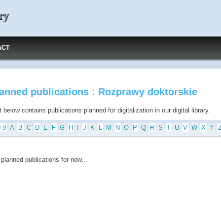
ry
ACT
anned publications : Rozprawy doktorskie
t below contains publications planned for digitalization in our digital library.
0-9
A
B
C
D
E
F
G
H
I
J
K
L
M
N
O
P
Q
R
S
T
U
V
W
X
Y
planned publications for now...