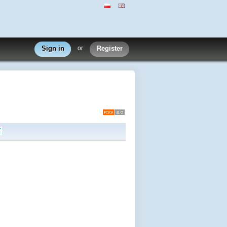
Sign in
or
Register
Z