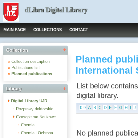
dLibra Digital Library
MAIN PAGE
COLLECTIONS
CONTACT
Collection
Planned publi
»
Collection description
International 
»
Publications list
»
Planned publications
List below contains 
Library
digital library.
Digital Library UJD
0-9
A
B
C
D
E
F
G
H
I
J
Rozprawy doktorskie
Czasopisma Naukowe
Chemia
No planned publicat
Chemia i Ochrona