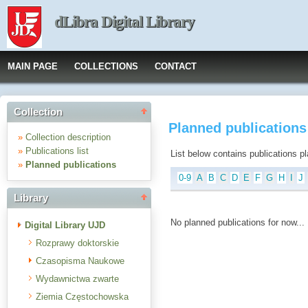
dLibra Digital Library
MAIN PAGE
COLLECTIONS
CONTACT
Collection
Planned publications :
»
Collection description
»
Publications list
List below contains publications plan
»
Planned publications
0-9
A
B
C
D
E
F
G
H
I
J
Library
No planned publications for now...
Digital Library UJD
Rozprawy doktorskie
Czasopisma Naukowe
Wydawnictwa zwarte
Ziemia Częstochowska