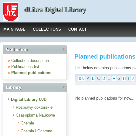
dLibra Digital Library
MAIN PAGE
COLLECTIONS
CONTACT
Collection
Planned publication
»
Collection description
»
Publications list
List below contains publications plan
»
Planned publications
0-9
A
B
C
D
E
F
G
H
I
J
Library
No planned publications for now...
Digital Library UJD
Rozprawy doktorskie
Czasopisma Naukowe
Chemia
Chemia i Ochrona