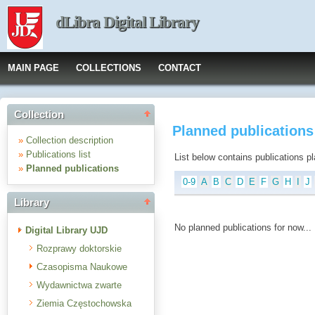
dLibra Digital Library
MAIN PAGE
COLLECTIONS
CONTACT
Collection
Planned publications 
»
Collection description
»
Publications list
List below contains publications plan
»
Planned publications
0-9
A
B
C
D
E
F
G
H
I
J
Library
No planned publications for now...
Digital Library UJD
Rozprawy doktorskie
Czasopisma Naukowe
Wydawnictwa zwarte
Ziemia Częstochowska