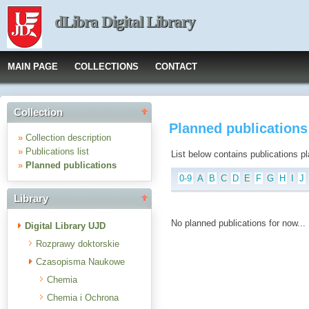
dLibra Digital Library
MAIN PAGE
COLLECTIONS
CONTACT
Collection
Planned publication
»
Collection description
»
Publications list
List below contains publications plan
»
Planned publications
0-9
A
B
C
D
E
F
G
H
I
J
Library
No planned publications for now...
Digital Library UJD
Rozprawy doktorskie
Czasopisma Naukowe
Chemia
Chemia i Ochrona