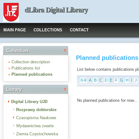
dLibra Digital Library
MAIN PAGE
COLLECTIONS
CONTACT
Collection
Planned publications
»
Collection description
»
Publications list
List below contains publications plan
»
Planned publications
0-9
A
B
C
D
E
F
G
H
I
J
Library
No planned publications for now...
Digital Library UJD
Rozprawy doktorskie
Czasopisma Naukowe
Wydawnictwa zwarte
Ziemia Częstochowska