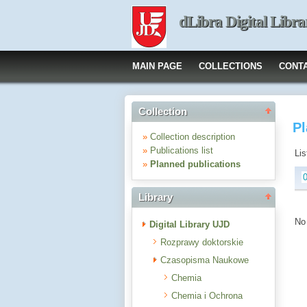
dLibra Digital Libra
MAIN PAGE
COLLECTIONS
CONT
Collection
Pl
»
Collection description
»
Publications list
Lis
»
Planned publications
Library
No 
Digital Library UJD
Rozprawy doktorskie
Czasopisma Naukowe
Chemia
Chemia i Ochrona