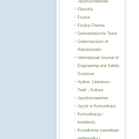
Językoznawstwo
Filozofia
Fizyka
Fizyka.Chemia
Germanistische Texte
Gubernaculum et
Administratio
International Journal of
Engineering and Safety
Sciences
Irydion. Literatura -
Teatr - Kultura
Językoznawstwo
Język w Komunikacji
Komunikacja i
konteksty
Kształcenie zawodowe:
pedagogika i