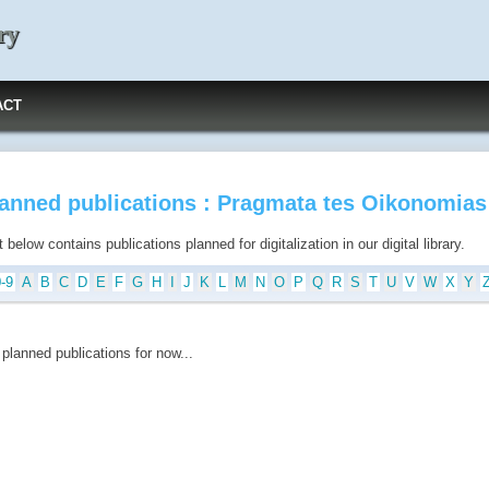
ry
ACT
anned publications : Pragmata tes Oikonomias
t below contains publications planned for digitalization in our digital library.
0-9
A
B
C
D
E
F
G
H
I
J
K
L
M
N
O
P
Q
R
S
T
U
V
W
X
Y
planned publications for now...