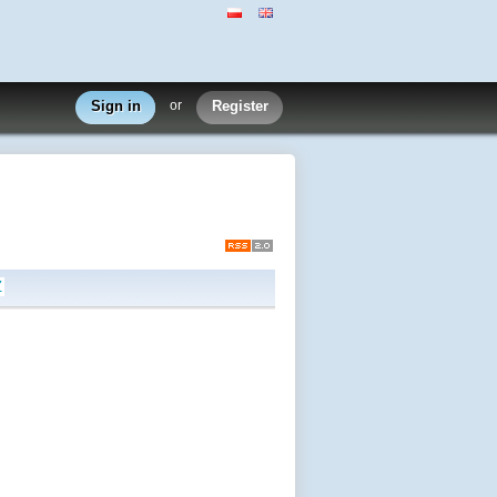
Sign in
or
Register
Z