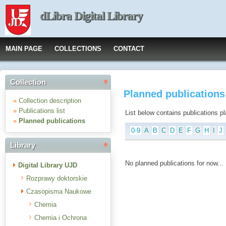
dLibra Digital Library
MAIN PAGE
COLLECTIONS
CONTACT
Collection
Planned publication
»
Collection description
»
Publications list
List below contains publications plan
»
Planned publications
0-9
A
B
C
D
E
F
G
H
I
J
Library
No planned publications for now...
Digital Library UJD
Rozprawy doktorskie
Czasopisma Naukowe
Chemia
Chemia i Ochrona