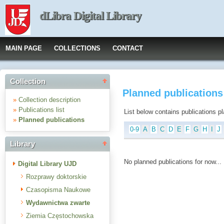
dLibra Digital Library
MAIN PAGE
COLLECTIONS
CONTACT
Collection
Planned publication
»
Collection description
»
Publications list
List below contains publications plan
»
Planned publications
0-9
A
B
C
D
E
F
G
H
I
J
Library
No planned publications for now...
Digital Library UJD
Rozprawy doktorskie
Czasopisma Naukowe
Wydawnictwa zwarte
Ziemia Częstochowska