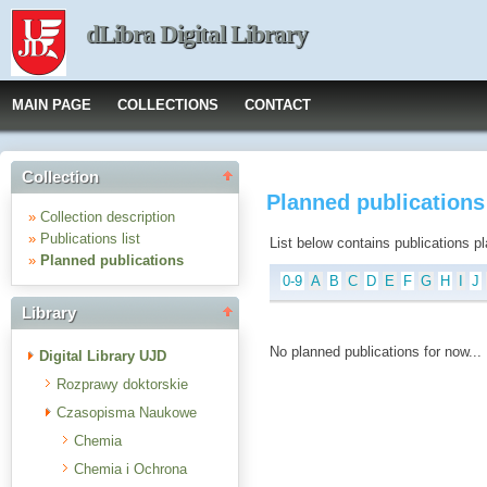
dLibra Digital Library
MAIN PAGE
COLLECTIONS
CONTACT
Collection
Planned publication
»
Collection description
»
Publications list
List below contains publications plan
»
Planned publications
0-9
A
B
C
D
E
F
G
H
I
J
Library
No planned publications for now...
Digital Library UJD
Rozprawy doktorskie
Czasopisma Naukowe
Chemia
Chemia i Ochrona