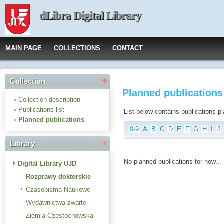
dLibra Digital Library
MAIN PAGE
COLLECTIONS
CONTACT
Collection
Planned publications
»
Collection description
»
Publications list
List below contains publications plan
»
Planned publications
0-9
A
B
C
D
E
F
G
H
I
J
Library
No planned publications for now...
Digital Library UJD
Rozprawy doktorskie
Czasopisma Naukowe
Wydawnictwa zwarte
Ziemia Częstochowska