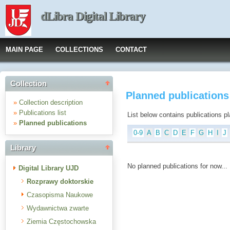
dLibra Digital Library
MAIN PAGE
COLLECTIONS
CONTACT
Collection
Planned publications
»
Collection description
»
Publications list
List below contains publications plan
»
Planned publications
0-9
A
B
C
D
E
F
G
H
I
J
Library
No planned publications for now...
Digital Library UJD
Rozprawy doktorskie
Czasopisma Naukowe
Wydawnictwa zwarte
Ziemia Częstochowska