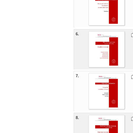
6.
7.
8.