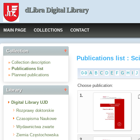
dLibra Digital Library
MAIN PAGE
COLLECTIONS
CONTACT
Collection
Publications list : S
»
Collection description
»
Publications list
0-9
A
B
C
D
E
F
G
H
I
J
»
Planned publications
Choose publication:
Library
1.
Digital Library UJD
Rozprawy doktorskie
Czasopisma Naukowe
Wydawnictwa zwarte
Ziemia Częstochowska
2.