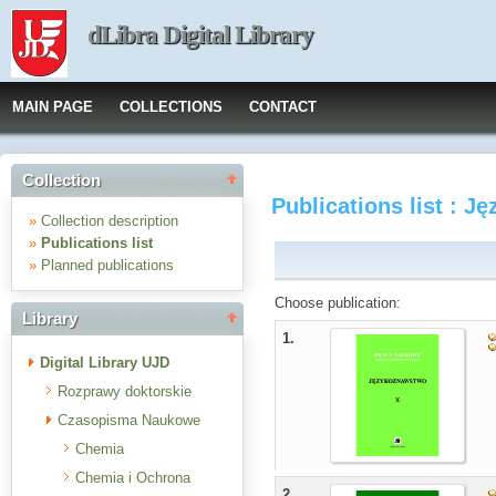
dLibra Digital Library
MAIN PAGE
COLLECTIONS
CONTACT
Collection
Publications list : 
»
Collection description
»
Publications list
»
Planned publications
Choose publication:
Library
1.
Digital Library UJD
Rozprawy doktorskie
Czasopisma Naukowe
Chemia
Chemia i Ochrona
2.