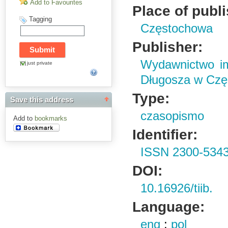
Add to Favourites
Place of publ
Tagging
Częstochowa
Publisher:
Wydawnictwo im
just private
Długosza w Czę
Type:
Save this address
czasopismo
Add to
bookmarks
Identifier:
ISSN 2300-534
DOI:
10.16926/tiib.
Language:
eng
;
pol