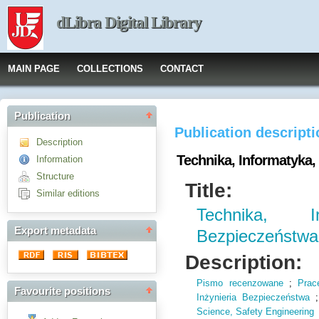
dLibra Digital Library
MAIN PAGE
COLLECTIONS
CONTACT
Publication
Publication descript
Description
Technika, Informatyka,
Information
Structure
Title:
Similar editions
Technika, In
Export metadata
Bezpieczeństwa
Description:
Pismo recenzowane
;
Prac
Favourite positions
Inżynieria Bezpieczeństwa
Science,
Safety Engineering