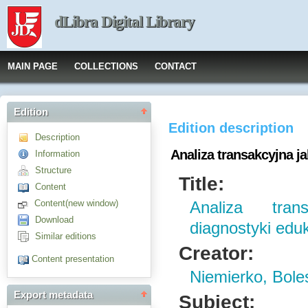
dLibra Digital Library
MAIN PAGE
COLLECTIONS
CONTACT
Edition
Edition description
Description
Analiza transakcyjna j
Information
Structure
Title:
Content
Content(new window)
Analiza tra
Download
diagnostyki edu
Similar editions
Creator:
Content presentation
Niemierko, Bole
Export metadata
Subject: