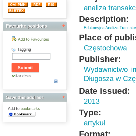
analiza transakc
Description:
Favourite positions
Edukacyjna Analiza Transakc
Place of publ
Add to Favourites
Częstochowa
Tagging
Publisher:
Wydawnictwo im
just private
Długosza w Czę
Date issued:
Save this address
2013
Add to
bookmarks
Type:
artykuł
Format: