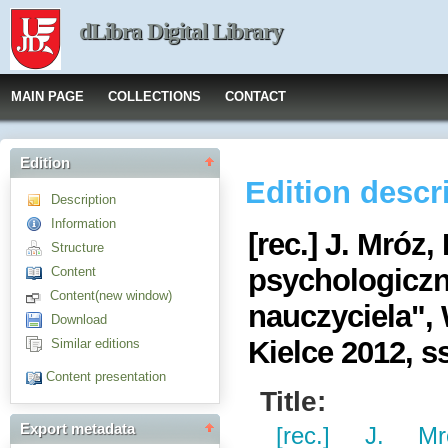
dLibra Digital Library
MAIN PAGE
COLLECTIONS
CONTACT
Edition
Edition descr
Description
Information
[rec.] J. Mróz,
Structure
psychologicz
Content
Content(new window)
nauczyciela"
Download
Kielce 2012, s
Similar editions
Content presentation
Title:
Export metadata
[rec.] J. Mr