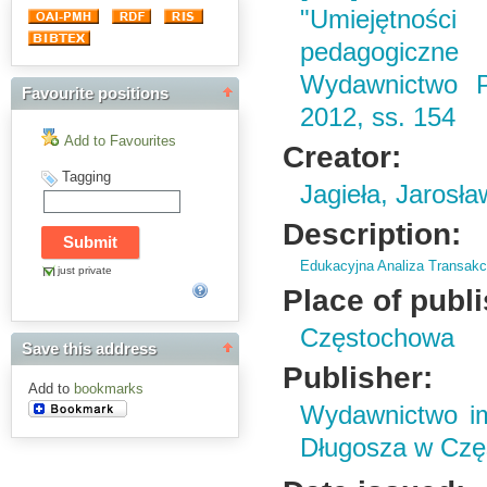
"Umiejętno
pedagogiczne
Wydawnictwo P
Favourite positions
2012, ss. 154
Add to Favourites
Creator:
Tagging
Jagieła, Jarosła
Description:
Edukacyjna Analiza Transakc
just private
Place of publ
Częstochowa
Save this address
Publisher:
Add to
bookmarks
Wydawnictwo im
Długosza w Czę