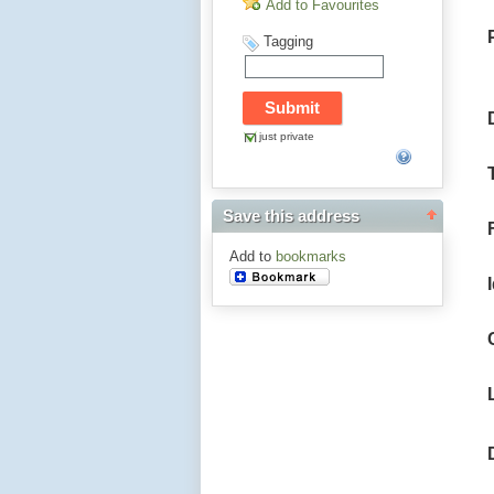
Add to Favourites
Tagging
just private
Save this address
Add to
bookmarks