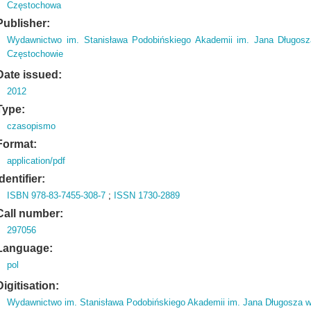
Częstochowa
Publisher:
Wydawnictwo im. Stanisława Podobińskiego Akademii im. Jana Długos
Częstochowie
Date issued:
2012
Type:
czasopismo
Format:
application/pdf
Identifier:
ISBN 978-83-7455-308-7
;
ISSN 1730-2889
Call number:
297056
Language:
pol
Digitisation:
Wydawnictwo im. Stanisława Podobińskiego Akademii im. Jana Długosza 