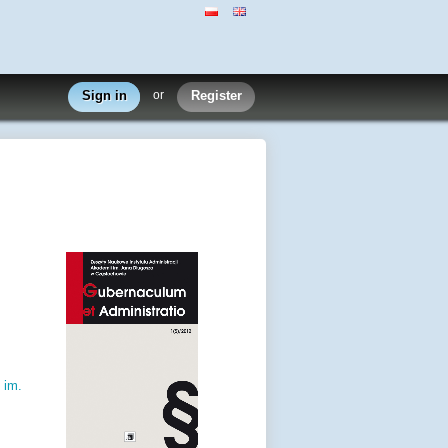
Sign in
or
Register
 im.