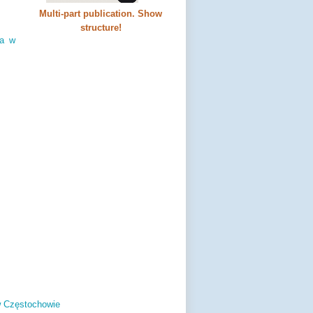
Multi-part publication. Show
structure!
za w
w Częstochowie