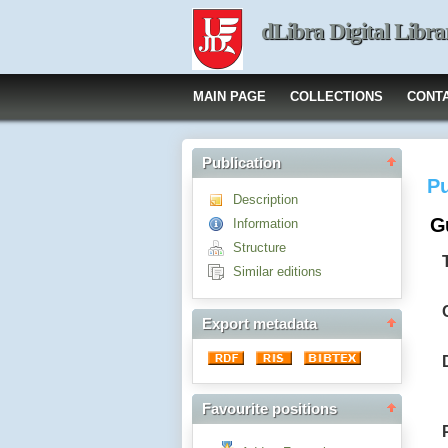
dLibra Digital Libra
MAIN PAGE
COLLECTIONS
CONT
Publication
Pu
Description
G
Information
Structure
Similar editions
Export metadata
Favourite positions