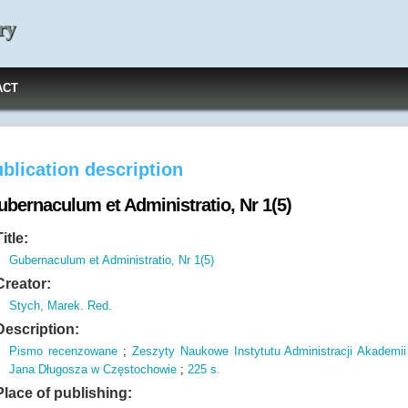
ry
ACT
blication description
ubernaculum et Administratio, Nr 1(5)
Title:
Gubernaculum et Administratio, Nr 1(5)
Creator:
Stych, Marek. Red.
Description:
Pismo recenzowane
;
Zeszyty Naukowe Instytutu Administracji Akademii
Jana Długosza w Częstochowie
;
225 s.
Place of publishing: