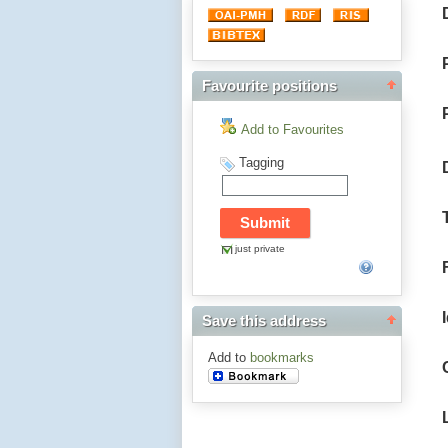
Favourite positions
Add to Favourites
Tagging
just private
Save this address
Add to
bookmarks