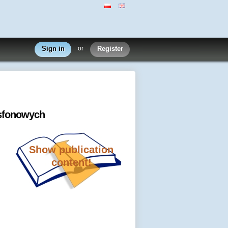
Sign in
or
Register
osfonowych
Show publication
content!