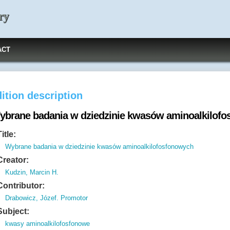
ry
ACT
ition description
ybrane badania w dziedzinie kwasów aminoalkilof
Title:
Wybrane badania w dziedzinie kwasów aminoalkilofosfonowych
Creator:
Kudzin, Marcin H.
Contributor:
Drabowicz, Józef. Promotor
Subject:
kwasy aminoalkilofosfonowe