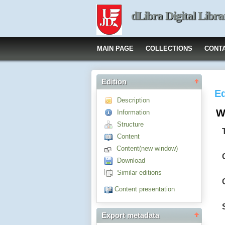
dLibra Digital Libra
MAIN PAGE
COLLECTIONS
CONT
Edition
Ed
Description
W
Information
Structure
Content
Content(new window)
Download
Similar editions
Content presentation
Export metadata