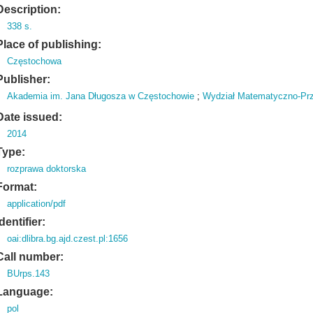
Description:
338 s.
Place of publishing:
Częstochowa
Publisher:
Akademia im. Jana Długosza w Częstochowie
;
Wydział Matematyczno-Prz
Date issued:
2014
Type:
rozprawa doktorska
Format:
application/pdf
Identifier:
oai:dlibra.bg.ajd.czest.pl:1656
Call number:
BUrps.143
Language:
pol