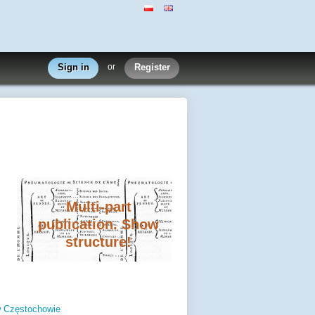
Sign in
or
Register
Multi-part
publication. Show
structure!
w Częstochowie