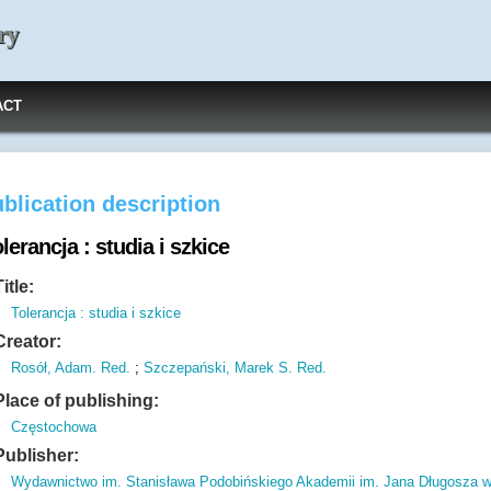
ry
ACT
blication description
lerancja : studia i szkice
Title:
Tolerancja : studia i szkice
Creator:
Rosół, Adam. Red.
;
Szczepański, Marek S. Red.
Place of publishing:
Częstochowa
Publisher:
Wydawnictwo im. Stanisława Podobińskiego Akademii im. Jana Długosza 