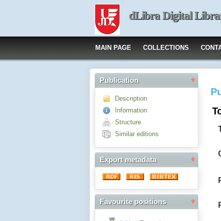
dLibra Digital Libra
MAIN PAGE
COLLECTIONS
CONT
Publication
Pu
Description
To
Information
Structure
Similar editions
Export metadata
Favourite positions