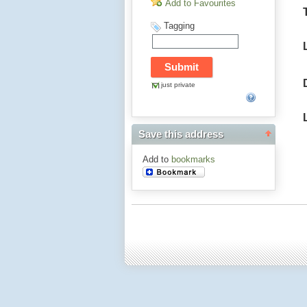
Add to Favourites
Tagging
just private
Save this address
Add to
bookmarks