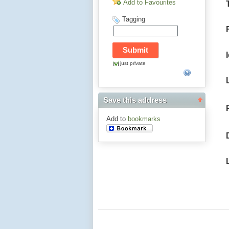
Add to Favourites
Tagging
just private
Save this address
Add to
bookmarks