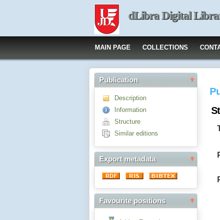
dLibra Digital Libra
MAIN PAGE
COLLECTIONS
CONT
Publication
Pu
Description
S
Information
Structure
Similar editions
Export metadata
Favourite positions