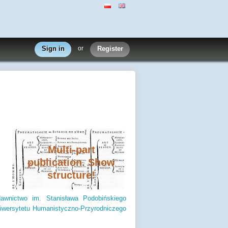
Sign in
or
Register
Multi-part
publication. Show
structure!
awnictwo im. Stanisława Podobińskiego
wersytetu Humanistyczno-Przyrodniczego