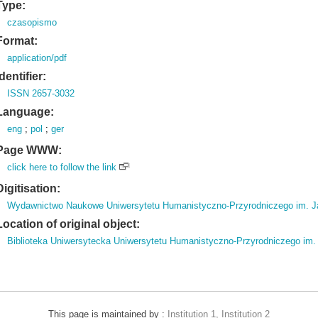
Type:
czasopismo
Format:
application/pdf
Identifier:
ISSN 2657-3032
Language:
eng
;
pol
;
ger
Page WWW:
click here to follow the link
Digitisation:
Wydawnictwo Naukowe Uniwersytetu Humanistyczno-Przyrodniczego im. J
Location of original object:
Biblioteka Uniwersytecka Uniwersytetu Humanistyczno-Przyrodniczego im
This page is maintained by :
Institution 1, Institution 2