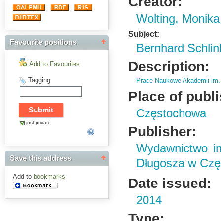
Creator:
Wolting, Monika
Subject:
Favourite positions
Bernhard Schlin
Description:
Add to Favourites
Tagging
Prace Naukowe Akademii im.
Place of publ
Częstochowa
just private
Publisher:
Wydawnictwo im
Save this address
Długosza w Czę
Add to
bookmarks
Date issued:
2014
Type: