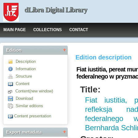
dLibra Digital Library
MAIN PAGE
COLLECTIONS
CONTACT
Edition
Edition description
Description
Fiat iustitia, pereat m
Information
federalnego w pryzmac
Structure
Content
Title:
Content(new window)
Download
Fiat iustitia,
Similar editions
refleksja n
Content presentation
federalnego 
Bernharda Schl
Export metadata