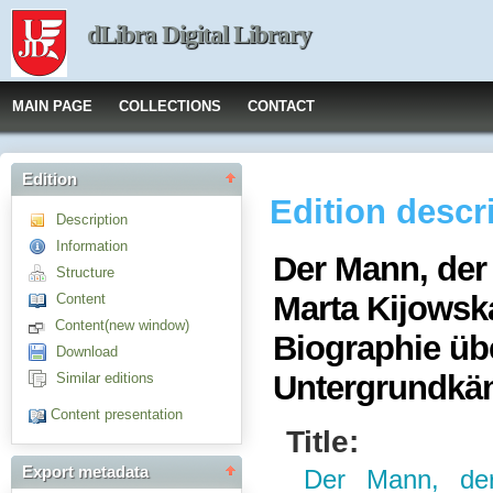
dLibra Digital Library
MAIN PAGE
COLLECTIONS
CONTACT
Edition
Edition descr
Description
Information
Der Mann, der
Structure
Marta Kijowska
Content
Content(new window)
Biographie üb
Download
Untergrundkäm
Similar editions
Content presentation
Title:
Export metadata
Der Mann, der