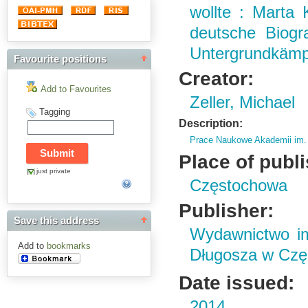
wollte : Marta 
deutsche Biogr
Untergrundkämp
Favourite positions
Creator:
Add to Favourites
Zeller, Michael
Tagging
Description:
Prace Naukowe Akademii im.
Place of publ
just private
Częstochowa
Publisher:
Save this address
Wydawnictwo im
Add to
bookmarks
Długosza w Czę
Date issued:
2014