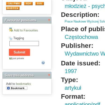
młodzież - psyc
Description:
Favourite positions
Prace Naukowe Wyższej Szko
Place of publ
Add to Favourites
Częstochowa
Tagging
Publisher:
Wydawnictwo Wy
just private
Date issued:
1997
Save this address
Type:
Add to
bookmarks
artykuł
Format:
application/pdf