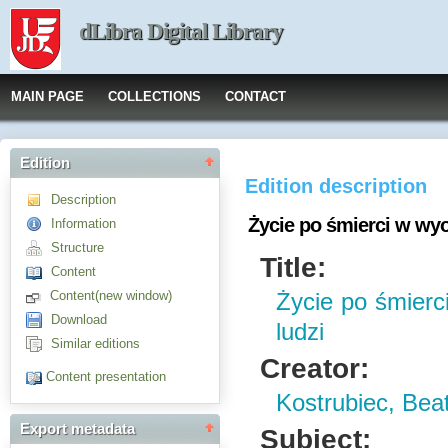
dLibra Digital Library
MAIN PAGE
COLLECTIONS
CONTACT
Edition
Edition description
Description
Życie po śmierci w wy
Information
Structure
Title:
Content
Content(new window)
Życie po śmier
Download
ludzi
Similar editions
Creator:
Content presentation
Kostrubiec, Bea
Export metadata
Subject: