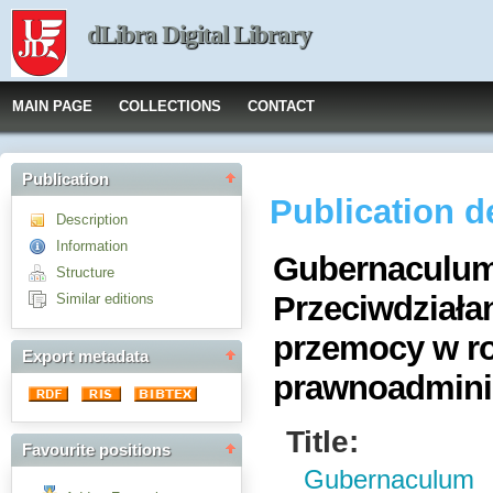
dLibra Digital Library
MAIN PAGE
COLLECTIONS
CONTACT
Publication
Publication d
Description
Information
Gubernaculum e
Structure
Przeciwdziała
Similar editions
przemocy w ro
Export metadata
prawnoadmini
Title:
Favourite positions
Gubernaculum e