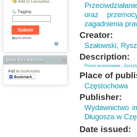
Add to Favourites
Przeciwdziałani
Tagging
oraz przemoc
zagadnienia pra
Creator:
just private
Szałowski, Rysz
Description:
Save this address
Pismo recenzowane
;
Zeszyty
Add to
bookmarks
Place of publ
Częstochowa
Publisher:
Wydawnictwo im
Długosza w Czę
Date issued: