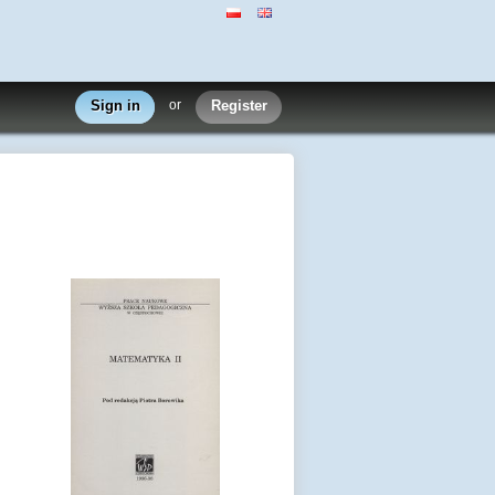
Sign in
or
Register