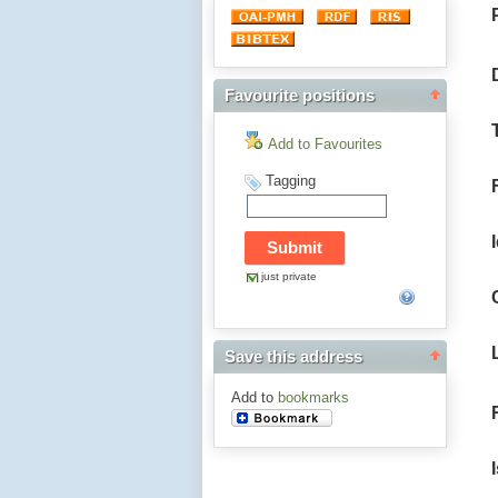
Favourite positions
Add to Favourites
Tagging
just private
Save this address
Add to
bookmarks