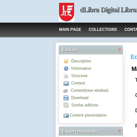
dLibra Digital Libra
MAIN PAGE
COLLECTIONS
CONT
Edition
Ed
Description
M
Information
Structure
Content
Content(new window)
Download
Similar editions
Content presentation
Export metadata