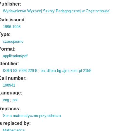
Publisher:
Wydawnictwo Wyższej Szkoły Pedagogicznej w Częstochowie
Date issued:
1996-1998
Type:
czasopismo
Format:
application/pdf
Identifier:
ISBN 83-7098-229-8
;
oai:dlibra.bg.ajd.czest.pl:2158
Call number:
198941
Language:
eng
;
pol
Replaces:
Seria matematyczno-przyrodnicza
Is replaced by:
Mathematics