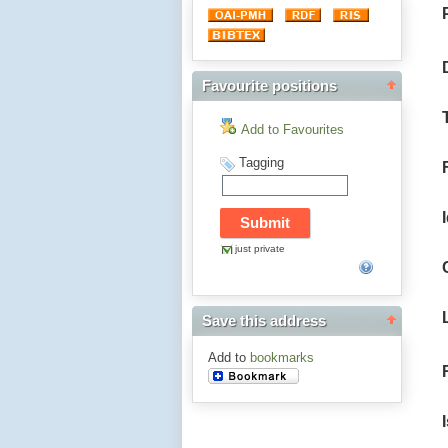
Favourite positions
Add to Favourites
Tagging
just private
Save this address
Add to
bookmarks