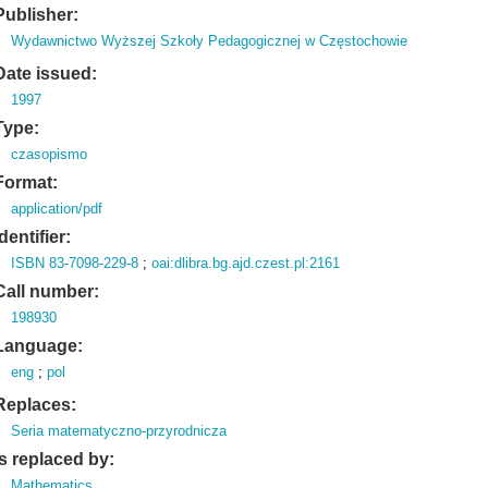
Publisher:
Wydawnictwo Wyższej Szkoły Pedagogicznej w Częstochowie
Date issued:
1997
Type:
czasopismo
Format:
application/pdf
Identifier:
ISBN 83-7098-229-8
;
oai:dlibra.bg.ajd.czest.pl:2161
Call number:
198930
Language:
eng
;
pol
Replaces:
Seria matematyczno-przyrodnicza
Is replaced by:
Mathematics