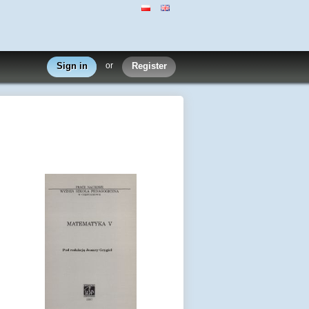
Sign in
or
Register