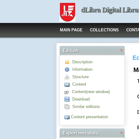
dLibra Digital Libra
MAIN PAGE
COLLECTIONS
CONT
Edition
Ed
Description
M
Information
Structure
Content
Content(new window)
Download
Similar editions
Content presentation
Export metadata