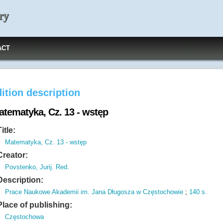
ry
ACT
ition description
atematyka, Cz. 13 - wstęp
Title:
Matematyka, Cz. 13 - wstęp
Creator:
Povstenko, Jurij. Red.
Description:
Prace Naukowe Akademii im.
Jana Długosza w Częstochowie
;
140 s.
Place of publishing:
Częstochowa