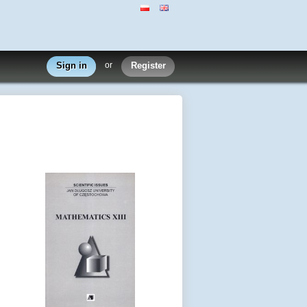
Sign in
or
Register