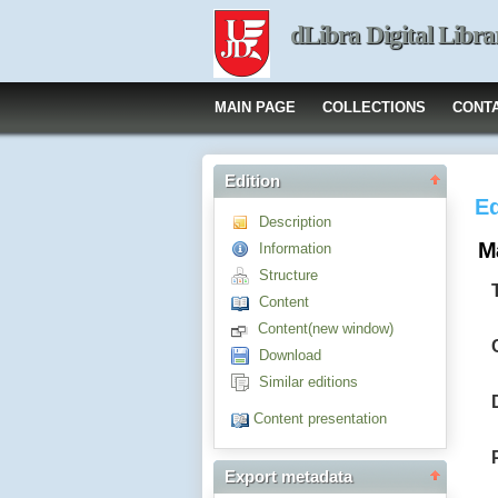
dLibra Digital Libra
MAIN PAGE
COLLECTIONS
CONT
Edition
Ed
Description
M
Information
Structure
Content
Content(new window)
Download
Similar editions
Content presentation
Export metadata