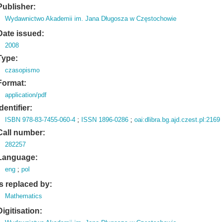
Publisher:
Wydawnictwo Akademii im. Jana Długosza w Częstochowie
Date issued:
2008
Type:
czasopismo
Format:
application/pdf
Identifier:
ISBN 978-83-7455-060-4
;
ISSN 1896-0286
;
oai:dlibra.bg.ajd.czest.pl:2169
Call number:
282257
Language:
eng
;
pol
Is replaced by:
Mathematics
Digitisation: