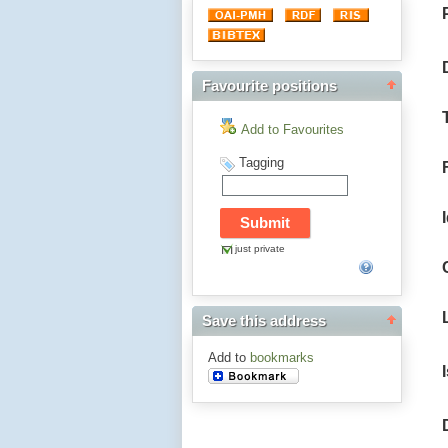
Favourite positions
Add to Favourites
Tagging
just private
Save this address
Add to
bookmarks