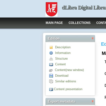
dLibra Digital Libra
MAIN PAGE
COLLECTIONS
CONT
Edition
Ed
Description
M
Information
Structure
Content
Content(new window)
Download
Similar editions
Content presentation
Export metadata