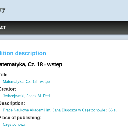
ry
ACT
ition description
atematyka, Cz. 18 - wstęp
Title:
Matematyka, Cz. 18 - wstęp
Creator:
Jędrzejewski, Jacek M. Red.
Description:
Prace Naukowe Akademii im.
Jana Długosza w Częstochowie
;
66 s.
Place of publishing:
Częstochowa