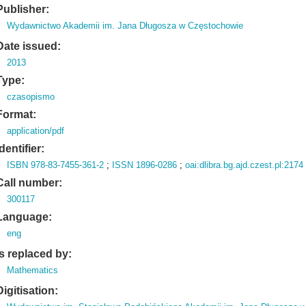
Publisher:
Wydawnictwo Akademii im. Jana Długosza w Częstochowie
Date issued:
2013
Type:
czasopismo
Format:
application/pdf
Identifier:
ISBN 978-83-7455-361-2
;
ISSN 1896-0286
;
oai:dlibra.bg.ajd.czest.pl:2174
Call number:
300117
Language:
eng
Is replaced by:
Mathematics
Digitisation: