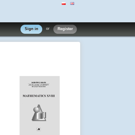
Sign in
or
Register