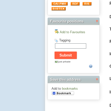
Favourite positions
Add to Favourites
Tagging
just private
Save this address
Add to
bookmarks