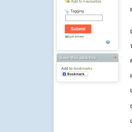
Add to Favourites
Tagging
just private
Save this address
Add to
bookmarks