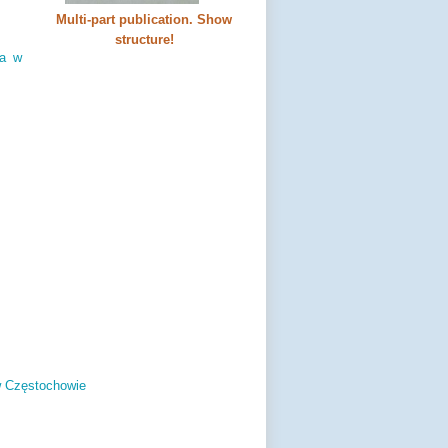
Multi-part publication. Show
structure!
za w
w Częstochowie