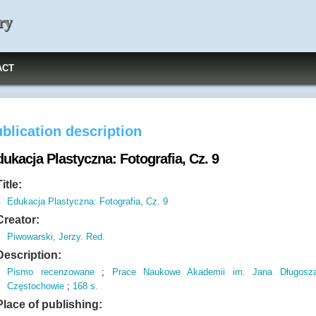
ry
ACT
blication description
ukacja Plastyczna: Fotografia, Cz. 9
Title:
Edukacja Plastyczna: Fotografia, Cz. 9
Creator:
Piwowarski, Jerzy. Red.
Description:
Pismo recenzowane
;
Prace Naukowe Akademii im.
Jana Długosz
Częstochowie
;
168 s.
Place of publishing: