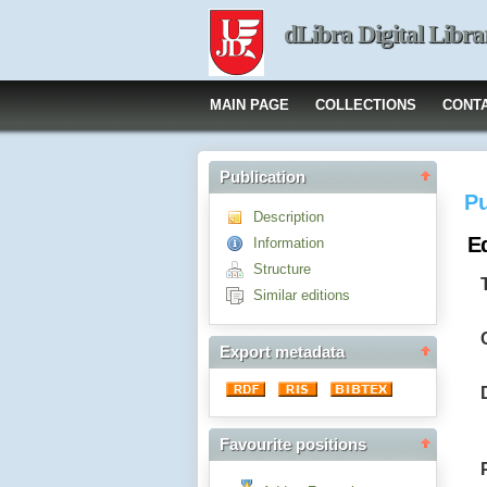
dLibra Digital Libra
MAIN PAGE
COLLECTIONS
CONT
Publication
Pu
Description
Ed
Information
Structure
Similar editions
Export metadata
Favourite positions