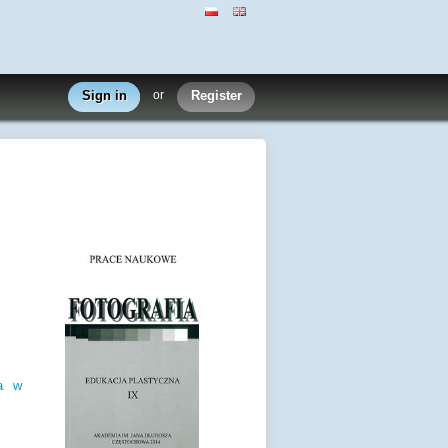
Sign in
or
Register
a w