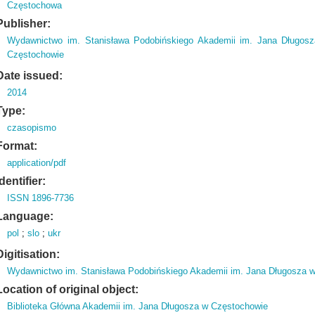
Częstochowa
Publisher:
Wydawnictwo im. Stanisława Podobińskiego Akademii im. Jana Długos
Częstochowie
Date issued:
2014
Type:
czasopismo
Format:
application/pdf
Identifier:
ISSN 1896-7736
Language:
pol
;
slo
;
ukr
Digitisation:
Wydawnictwo im. Stanisława Podobińskiego Akademii im. Jana Długosza 
Location of original object:
Biblioteka Główna Akademii im. Jana Długosza w Częstochowie