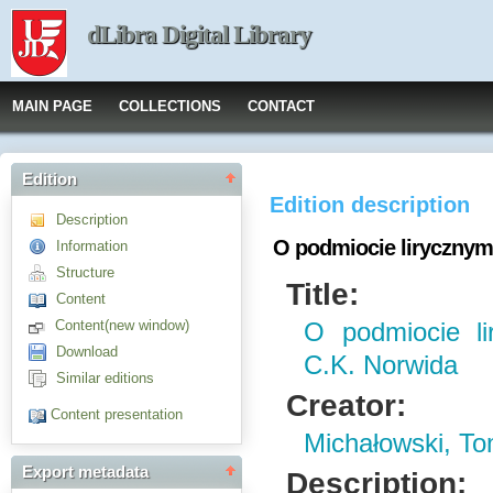
dLibra Digital Library
MAIN PAGE
COLLECTIONS
CONTACT
Edition
Edition description
Description
O podmiocie liryczny
Information
Structure
Title:
Content
Content(new window)
O podmiocie l
Download
C.K. Norwida
Similar editions
Creator:
Content presentation
Michałowski, T
Export metadata
Description: