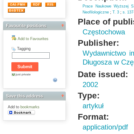
Prace Naukowe Wyższej Sz
Neofilologiczne
;
T.
3
;
s.
137
Place of publ
Favourite positions
Częstochowa
Add to Favourites
Publisher:
Tagging
Wydawnictwo im
Długosza w Czę
Date issued:
just private
2002
Type:
Save this address
artykuł
Add to
bookmarks
Format:
application/pdf