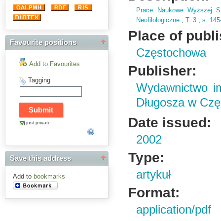
Prace Naukowe Wyższej Sz
Neofilologiczne
;
T.
3
;
s.
145
Place of publ
Favourite positions
Częstochowa
Add to Favourites
Publisher:
Tagging
Wydawnictwo im
Długosza w Czę
Date issued:
just private
2002
Type:
Save this address
artykuł
Add to
bookmarks
Format:
application/pdf