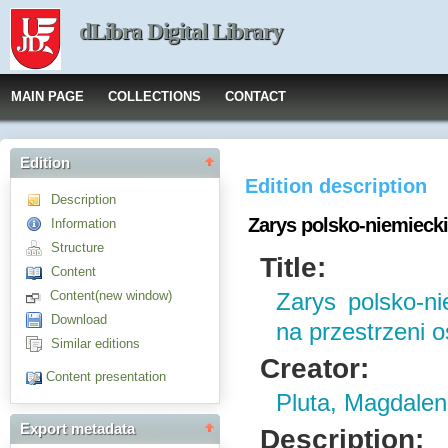
dLibra Digital Library
MAIN PAGE
COLLECTIONS
CONTACT
Edition
Edition description
Description
Zarys polsko-niemieckic
Information
Structure
Title:
Content
Content(new window)
Zarys polsko-nie
Download
na przestrzeni o
Similar editions
Creator:
Content presentation
Pluta, Magdale
Export metadata
Description: