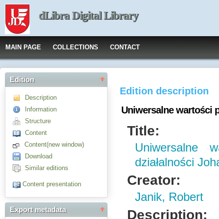
dLibra Digital Library
MAIN PAGE
COLLECTIONS
CONTACT
Edition
Edition description
Description
Uniwersalne wartości 
Information
Structure
Title:
Content
Content(new window)
Uniwersalne w
Download
działalności J
Similar editions
Creator:
Content presentation
Janik, Robert
Export metadata
Description: