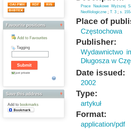
Prace Naukowe Wyższej Sz
Neofilologiczne
;
T.
3
;
s.
155
Place of publ
Favourite positions
Częstochowa
Add to Favourites
Publisher:
Tagging
Wydawnictwo im
Długosza w Czę
Date issued:
just private
2002
Type:
Save this address
artykuł
Add to
bookmarks
Format:
application/pdf