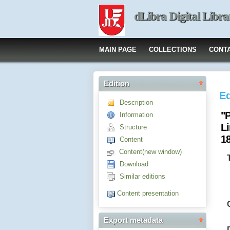
dLibra Digital Libra
MAIN PAGE
COLLECTIONS
CONT
Edition
Ed
Description
"
Information
L
Structure
1
Content
Content(new window)
Download
Similar editions
Content presentation
Export metadata