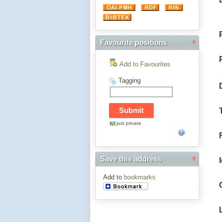
Favourite positions
Add to Favourites
Tagging
just private
Save this address
Add to
bookmarks