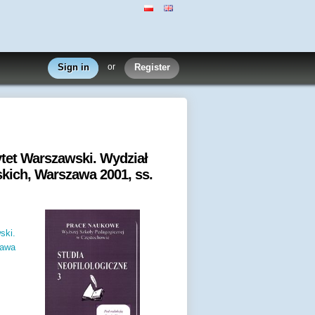
Sign in
or
Register
ytet Warszawski. Wydział
skich, Warszawa 2001, ss.
ski.
zawa