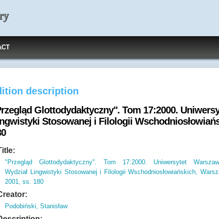
ry
ACT
ition description
Przegląd Glottodydaktyczny". Tom 17:2000. Uniwers
ingwistyki Stosowanej i Filologii Wschodniosłowiań
80
Title:
"Przegląd Glottodydaktyczny". Tom 17:2000. Uniwersytet Warszaw
Wydział Lingwistyki Stosowanej i Filologii Wschodniosłowiańskich, Wars
2001, ss. 180
Creator:
Podobiński, Stanisław
Description: