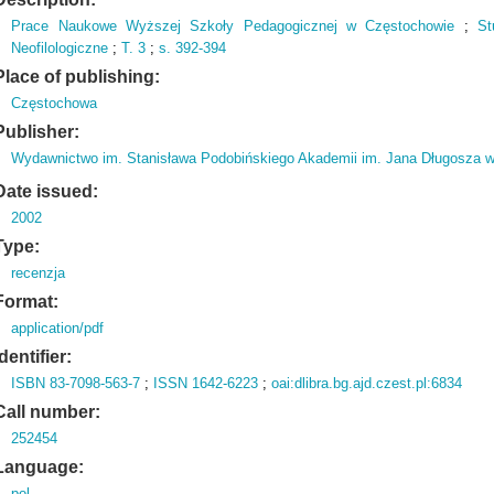
Prace Naukowe Wyższej Szkoły Pedagogicznej w Częstochowie
;
St
Neofilologiczne
;
T.
3
;
s.
392-394
Place of publishing:
Częstochowa
Publisher:
Wydawnictwo im. Stanisława Podobińskiego Akademii im. Jana Długosza 
Date issued:
2002
Type:
recenzja
Format:
application/pdf
Identifier:
ISBN 83-7098-563-7
;
ISSN 1642-6223
;
oai:dlibra.bg.ajd.czest.pl:6834
Call number:
252454
Language:
pol