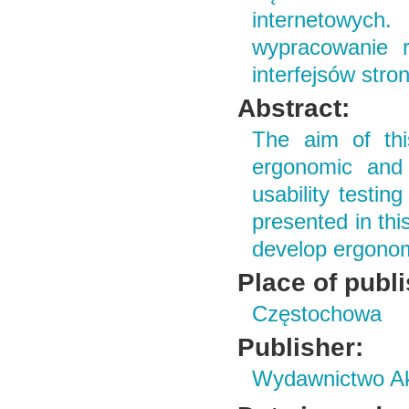
internetowyc
wypracowanie r
interfejsów stro
Abstract:
The aim of thi
ergonomic and 
usability testi
presented in thi
develop ergonomi
Place of publ
Częstochowa
Publisher:
Wydawnictwo Ak