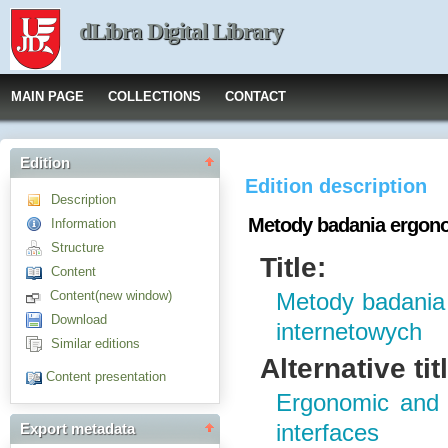
dLibra Digital Library
MAIN PAGE
COLLECTIONS
CONTACT
Edition
Edition description
Description
Metody badania ergono
Information
Structure
Title:
Content
Content(new window)
Metody badania 
Download
internetowych
Similar editions
Alternative tit
Content presentation
Ergonomic and 
interfaces
Export metadata