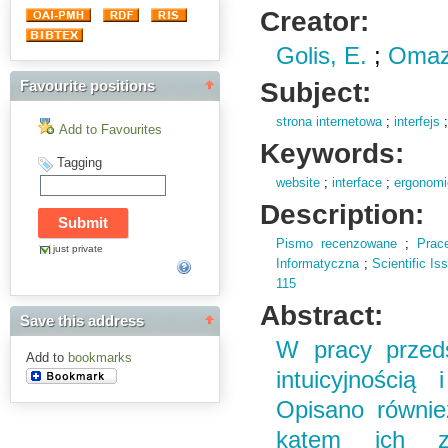
Creator:
Golis, E.
;
Omaz
Subject:
Favourite positions
strona internetowa
;
interfejs
Add to Favourites
Keywords:
Tagging
website
;
interface
;
ergonom
Description:
Pismo recenzowane
;
Prac
just private
Informatyczna
;
Scientific I
115
Abstract:
Save this address
W pracy przed
Add to
bookmarks
intuicyjnością
Opisano równie
kątem ich z