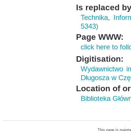
Is replaced by
Technika, Infor
5343)
Page WWW:
click here to foll
Digitisation:
Wydawnictwo im
Długosza w Czę
Location of or
Biblioteka Głów
This page is mainta