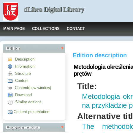
dLibra Digital Library
MAIN PAGE
COLLECTIONS
CONTACT
Edition
Edition description
Description
Metodologia określeni
Information
prętów
Structure
Content
Title:
Content(new window)
Download
Metodologia ok
Similar editions
na przykładzie 
Content presentation
Alternative tit
The methodol
Export metadata