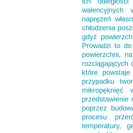
ich odległośc
walencyjnych 
naprężeń własn
chłodzenia posz
gdyż powierzchn
Prowadzi to do
powierzchni, n
rozciągających 
które powstaje
przypadku two
mikropęknięć 
przedstawienie 
poprzez budow
procesu przer
temperatury, g