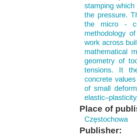
stamping which 
the pressure. T
the micro - c
methodology of q
work across buil
mathematical mo
geometry of too
tensions. It th
concrete values
of small deform
elastic–plasticity
Place of publ
Częstochowa
Publisher: