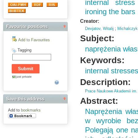
internal stre
ironing the bars
Creator:
Favourite positions
Devjatov, Witalij
;
Michalczyk
Subject:
Add to Favourites
naprężenia wła
Tagging
Keywords:
internal stresse
just private
Description:
Prace Naukowe Akademii im.
Abstract:
Save this address
Naprężenia wła
Add to
bookmarks
w wyrobie bez 
Polegają one n