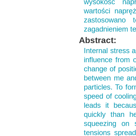
wysokość napr
wartości naprę
zastosowano t
zagadnieniem te
Abstract:
Internal stress 
influence from 
change of positi
between me and 
particles. To fo
speed of cooling
leads it becau
quickly than he
squeezing on 
tensions spread