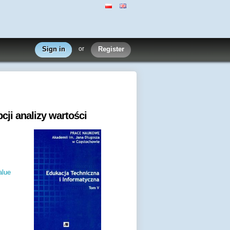
Sign in
or
Register
cji analizy wartości
alue