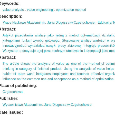
Keywords:
value analysis
;
value engineering
;
optimization method
Description:
Prace Naukowe Akademii im.
Jana Długosza w Częstochowie
;
Edukacja T
Abstract:
Artykuł przedstawia analizę jako jedną z metod optymalizacji działaln
kategoriami funkcji wyrobu gotowego. Stosowanie analizy wartości w prz
innowacyjności, wykształca nawyki pracy zbiorowej, integruje pracownikó
Wszystko to decyduje o jej powszechnym stosowaniu i akceptacji jako met
Abstract:
The article shows the analysis of value as one of the method of optimi
thinking in category of finished product. Using the analysis of value help
habits of team work, integrates employees and teaches effective organiz
influence on the common use and acceptance as a method of optimization.
Place of publishing:
Częstochowa
Publisher:
Wydawnictwo Akademii im. Jana Długosza w Częstochowie
Date issued: