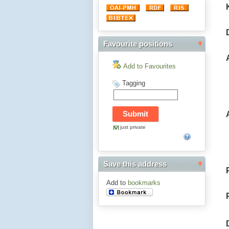
Favourite positions
Add to Favourites
Tagging
just private
Save this address
Add to
bookmarks