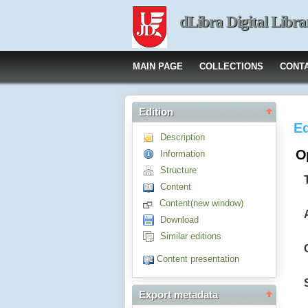
dLibra Digital Libra
MAIN PAGE
COLLECTIONS
CONT
Edition
Ed
Description
O
Information
Structure
Content
Content(new window)
Download
Similar editions
Content presentation
Export metadata