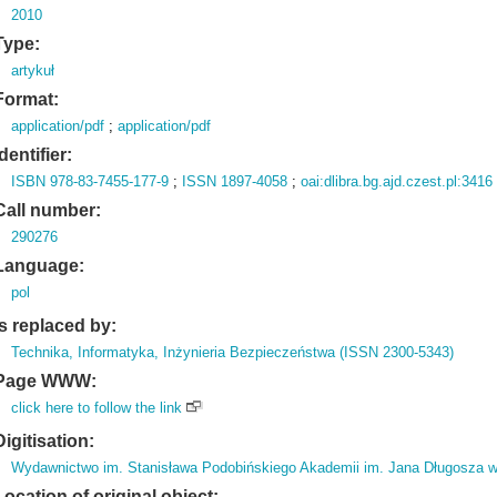
2010
Type:
artykuł
Format:
application/pdf
;
application/pdf
Identifier:
ISBN 978-83-7455-177-9
;
ISSN 1897-4058
;
oai:dlibra.bg.ajd.czest.pl:3416
Call number:
290276
Language:
pol
Is replaced by:
Technika, Informatyka, Inżynieria Bezpieczeństwa (ISSN 2300-5343)
Page WWW:
click here to follow the link
Digitisation:
Wydawnictwo im. Stanisława Podobińskiego Akademii im. Jana Długosza 
Location of original object: