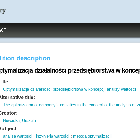
ry
ACT
ition description
ptymalizacja działalności przedsiębiorstwa w koncep
Title:
Optymalizacja działalności przedsiębiorstwa w koncepcji analizy wartości
Alternative title:
The optimization of company’s activities in the concept of the analysis of v
Creator:
Nowacka, Urszula
Subject:
analiza wartości
;
inżynieria wartości
;
metoda optymalizacji