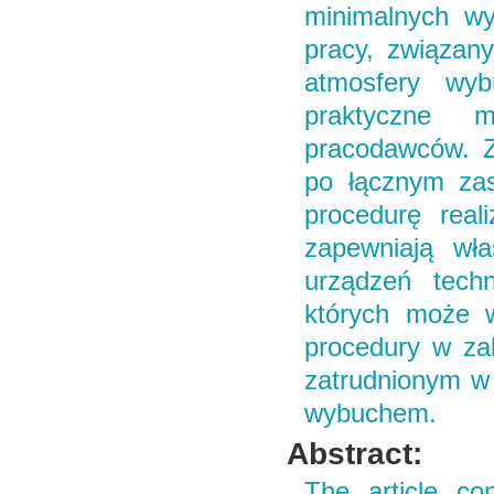
minimalnych wy
pracy, związan
atmosfery wyb
praktyczne m
pracodawców. Z
po łącznym zas
procedurę real
zapewniają wła
urządzeń tech
których może w
procedury w za
zatrudnionym w
wybuchem.
Abstract:
The article co