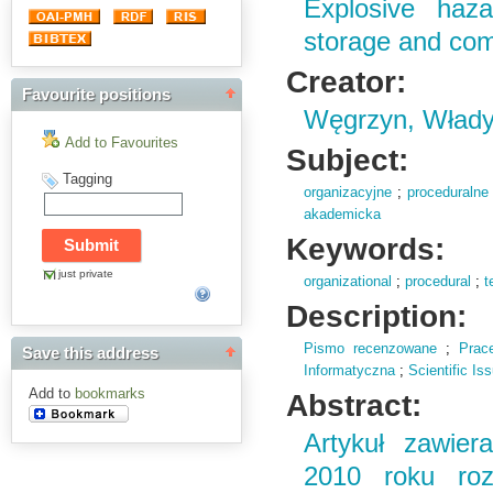
Explosive haza
storage and com
Creator:
Favourite positions
Węgrzyn, Wład
Add to Favourites
Subject:
Tagging
organizacyjne
;
proceduralne
akademicka
Keywords:
just private
organizational
;
procedural
;
t
Description:
Pismo recenzowane
;
Prac
Save this address
Informatyczna
;
Scientific I
Add to
bookmarks
Abstract:
Artykuł zawier
2010 roku roz