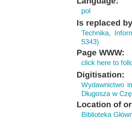
Language:
pol
Is replaced by
Technika, Infor
5343)
Page WWW:
click here to foll
Digitisation:
Wydawnictwo im
Długosza w Czę
Location of or
Biblioteka Głów