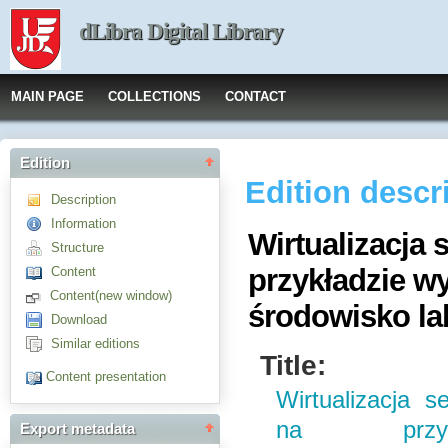
dLibra Digital Library
MAIN PAGE
COLLECTIONS
CONTACT
Edition
Edition descr
Description
Information
Wirtualizacja 
Structure
przykładzie w
Content
Content(new window)
środowisko la
Download
Similar editions
Title:
Content presentation
Wirtualizacja s
na przyk
Export metadata