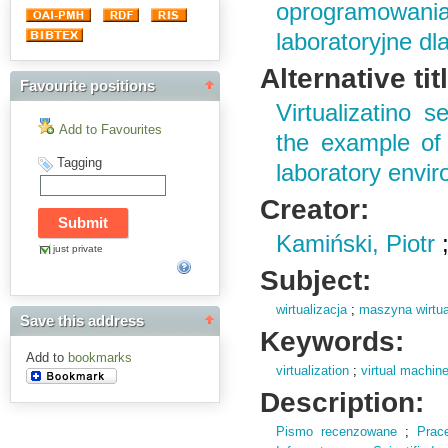
oprogramowani
laboratoryjne dl
Alternative tit
Favourite positions
Virtualizatino 
Add to Favourites
the example of 
Tagging
laboratory envir
Creator:
Kamiński, Piotr
just private
Subject:
wirtualizacja
;
maszyna wirtu
Save this address
Keywords:
Add to
bookmarks
virtualization
;
virtual machin
Description:
Pismo recenzowane
;
Prac