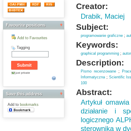
Creator:
Drabik, Maciej
Subject:
Favourite positions
programowanie graficzne
;
au
Add to Favourites
Keywords:
Tagging
graphical programming
;
auto
Description:
Pismo recenzowane
;
Prac
just private
Informatyczna
;
Scientific I
100
Abstract:
Save this address
Artykuł omawia
Add to
bookmarks
działanie i s
logicznego ALPH
sterownika w dy