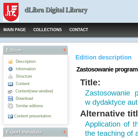
dLibra Digital Library
MAIN PAGE
COLLECTIONS
CONTACT
Edition
Edition description
Description
Zastosowanie program
Information
Structure
Title:
Content
Content(new window)
Zastosowanie p
Download
w dydaktyce au
Similar editions
Alternative tit
Content presentation
Application of 
the teaching of 
Export metadata