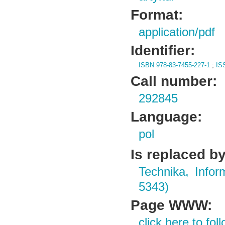
Format:
application/pdf
Identifier:
ISBN 978-83-7455-227-1
;
IS
Call number:
292845
Language:
pol
Is replaced by
Technika, Infor
5343)
Page WWW:
click here to foll