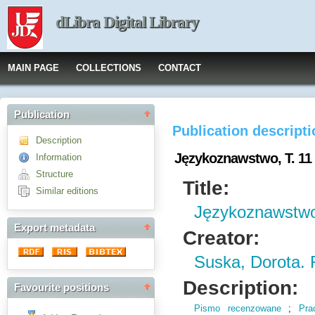
dLibra Digital Library
MAIN PAGE
COLLECTIONS
CONTACT
Publication
Publication descript
Description
Językoznawstwo, T. 11
Information
Structure
Title:
Similar editions
Językoznawstwo
Export metadata
Creator:
Suska, Dorota. 
Description:
Favourite positions
Pismo recenzowane
;
Pra