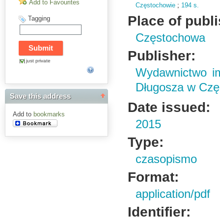
Add to Favourites
Częstochowie
;
194 s.
Place of publ
Tagging
Częstochowa
Publisher:
just private
Wydawnictwo im
Długosza w Czę
Save this address
Date issued:
Add to
bookmarks
2015
Type:
czasopismo
Format:
application/pdf
Identifier: