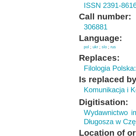
ISSN 2391-861
Call number:
306881
Language:
pol
;
ukr
;
slo
;
rus
Replaces:
Filologia Polsk
Is replaced by
Komunikacja i K
Digitisation:
Wydawnictwo im
Długosza w Czę
Location of or