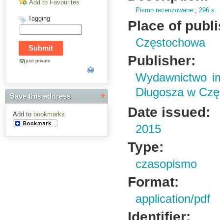
Add to Favourites
Pismo recenzowane
;
296 s.
Tagging
Place of publ
Częstochowa
Publisher:
just private
Wydawnictwo im
Długosza w Czę
Save this address
Date issued:
Add to
bookmarks
2015
Type:
czasopismo
Format:
application/pdf
Identifier: