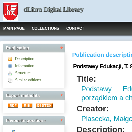
dLibra Digital Library
MAIN PAGE
COLLECTIONS
CONTACT
Publication
Publication descript
Description
Podstawy Edukacji, T.
Information
Structure
Title:
Similar editions
Podstawy Ed
Export metadata
porządkiem a c
Creator:
Piasecka, Małgo
Favourite positions
Description: