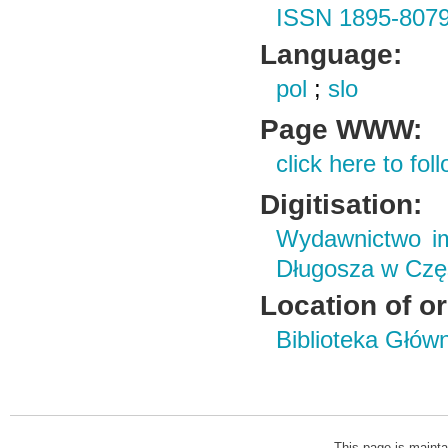
ISSN 1895-807
Language:
pol
;
slo
Page WWW:
click here to foll
Digitisation:
Wydawnictwo im
Długosza w Czę
Location of or
Biblioteka Głów
This page is mainta