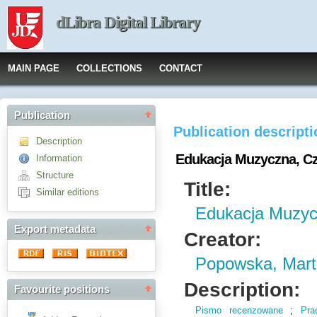
dLibra Digital Library
MAIN PAGE
COLLECTIONS
CONTACT
Publication
Publication descript
Description
Edukacja Muzyczna, Cz
Information
Structure
Title:
Similar editions
Edukacja Muzyc
Export metadata
Creator:
Popowska, Mart
Description:
Favourite positions
Pismo recenzowane
;
Pra