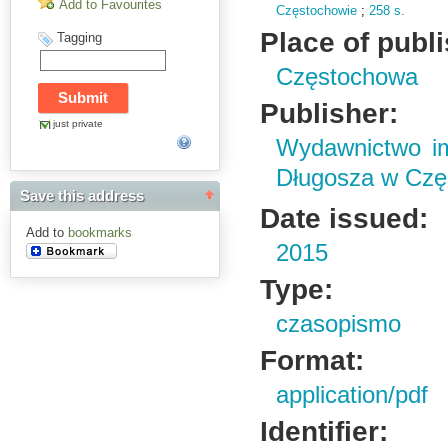
Add to Favourites
Częstochowie
;
258 s.
Place of publ
Tagging
Częstochowa
Publisher:
just private
Wydawnictwo im
Długosza w Czę
Save this address
Date issued:
Add to
bookmarks
2015
Type:
czasopismo
Format:
application/pdf
Identifier: