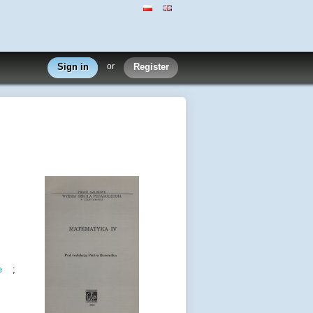
Sign in
or
Register
e
;