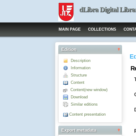
dLibra Digital Libra
MAIN PAGE
COLLECTIONS
CONT
Edition
Ed
Description
R
Information
Structure
Content
Content(new window)
Download
Similar editions
Content presentation
Export metadata