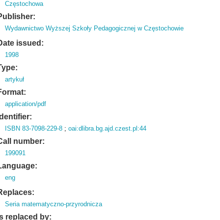
Częstochowa
Publisher:
Wydawnictwo Wyższej Szkoły Pedagogicznej w Częstochowie
Date issued:
1998
Type:
artykuł
Format:
application/pdf
Identifier:
ISBN 83-7098-229-8
;
oai:dlibra.bg.ajd.czest.pl:44
Call number:
199091
Language:
eng
Replaces:
Seria matematyczno-przyrodnicza
Is replaced by: