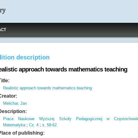
ry
ACT
ition description
ealistic approach towards mathematics teaching
Title:
Realistic approach towards mathematics teaching
Creator:
Melichar, Jan
Description:
Prace Naukowe Wyższej Szkoły Pedagogicznej w Częstochowi
Matematyka
;
Cz.
4
;
s.
58-62
Place of publishing: