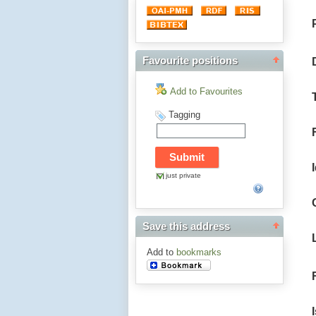
Favourite positions
Add to Favourites
Tagging
just private
Save this address
Add to
bookmarks