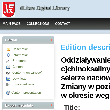
dLibra Digital Library
MAIN PAGE
COLLECTIONS
CONTACT
Edition
Edition descr
Description
Information
Oddziaływanie
Structure
c]chinoksalin
Content
Content(new window)
selerze naciow
Download
Zmiany w pozi
Similar editions
Content presentation
w okresie wege
Title:
Export metadata