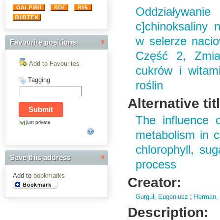
Oddziaływanie 
c]chinoksaliny
w selerze nacio
Favourite positions
Część 2, Zmian
Add to Favourites
cukrów i witam
Tagging
roślin
Alternative tit
The influence o
just private
metabolism in c
chlorophyll, su
Save this address
process
Add to
bookmarks
Creator:
Gurgul, Eugeniusz
;
Herman, 
Description: