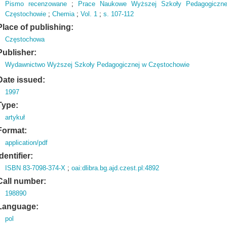
Pismo recenzowane
;
Prace Naukowe Wyższej Szkoły Pedagogiczn
Częstochowie
;
Chemia
;
Vol.
1
;
s.
107-112
Place of publishing:
Częstochowa
Publisher:
Wydawnictwo Wyższej Szkoły Pedagogicznej w Częstochowie
Date issued:
1997
Type:
artykuł
Format:
application/pdf
Identifier:
ISBN 83-7098-374-X
;
oai:dlibra.bg.ajd.czest.pl:4892
Call number:
198890
Language:
pol