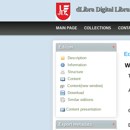
dLibra Digital Libra
MAIN PAGE
COLLECTIONS
CONT
Edition
Ed
Description
W
Information
Structure
Content
Content(new window)
Download
Similar editions
Content presentation
Export metadata