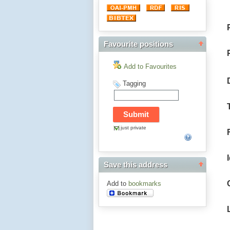
Favourite positions
Add to Favourites
Tagging
just private
Save this address
Add to
bookmarks