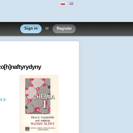
Sign in
or
Register
zo[h]naftyrydyny
4,6-