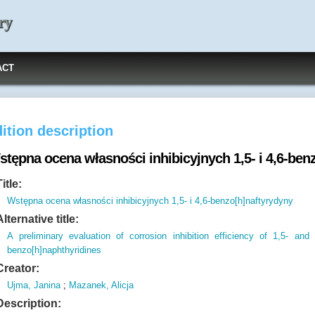
ry
ACT
ition description
stępna ocena własności inhibicyjnych 1,5- i 4,6-ben
Title:
Wstępna ocena własności inhibicyjnych 1,5- i 4,6-benzo[h]naftyrydyny
Alternative title:
A preliminary evaluation of corrosion inhibition efficiency of 1,5- and 
benzo[h]naphthyridines
Creator:
Ujma, Janina
;
Mazanek, Alicja
Description: