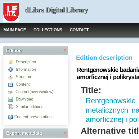
dLibra Digital Library
MAIN PAGE
COLLECTIONS
CONTACT
Edition
Edition description
Description
Rentgenowskie badania
Information
amorficznej i polikrysta
Structure
Content
Title:
Content(new window)
Download
Rentgenows
Similar editions
metalicznych na
Content presentation
amorficznej i pol
Alternative tit
Export metadata