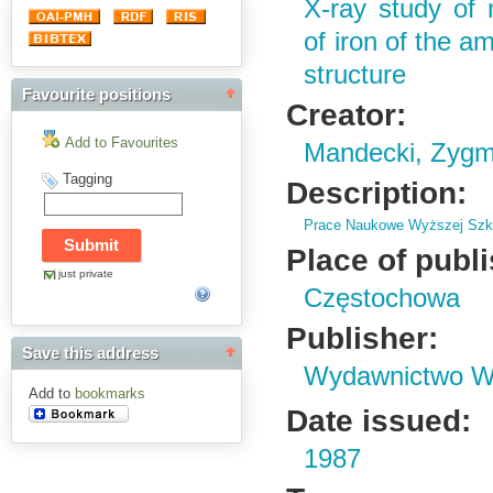
X-ray study of 
of iron of the a
structure
Favourite positions
Creator:
Add to Favourites
Mandecki, Zygm
Tagging
Description:
Prace Naukowe Wyższej Szko
Place of publ
just private
Częstochowa
Publisher:
Save this address
Wydawnictwo Wy
Add to
bookmarks
Date issued:
1987