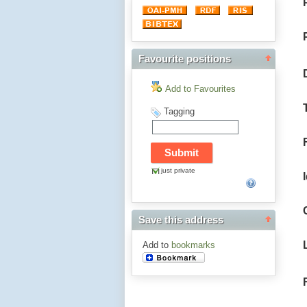
Favourite positions
Add to Favourites
Tagging
just private
Save this address
Add to
bookmarks