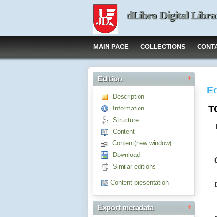
dLibra Digital Libra
MAIN PAGE
COLLECTIONS
CONT
Edition
Ed
Description
TG
Information
Structure
Content
Content(new window)
Download
Similar editions
Content presentation
Export metadata