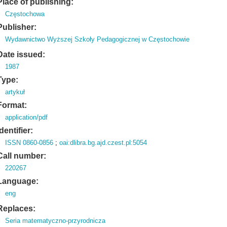
Place of publishing:
Częstochowa
Publisher:
Wydawnictwo Wyższej Szkoły Pedagogicznej w Częstochowie
Date issued:
1987
Type:
artykuł
Format:
application/pdf
Identifier:
ISSN 0860-0856
;
oai:dlibra.bg.ajd.czest.pl:5054
Call number:
220267
Language:
eng
Replaces:
Seria matematyczno-przyrodnicza