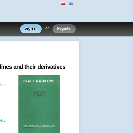
Sign in
or
Register
ines and their derivatives
heir
yka.