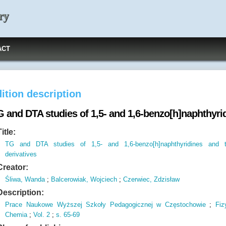
ry
ACT
ition description
 and DTA studies of 1,5- and 1,6-benzo[h]naphthyrid
Title:
TG and DTA studies of 1,5- and 1,6-benzo[h]naphthyridines and t
derivatives
Creator:
Śliwa, Wanda
;
Balcerowiak, Wojciech
;
Czerwiec, Zdzisław
Description:
Prace Naukowe Wyższej Szkoły Pedagogicznej w Częstochowie
;
Fiz
Chemia
;
Vol.
2
;
s.
65-69