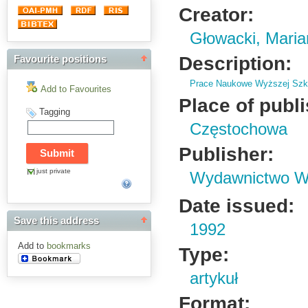
Creator:
Głowacki, Maria
Description:
Favourite positions
Prace Naukowe Wyższej Szko
Add to Favourites
Place of publ
Tagging
Częstochowa
Publisher:
just private
Wydawnictwo Wy
Date issued:
Save this address
1992
Add to
bookmarks
Type:
artykuł
Format: