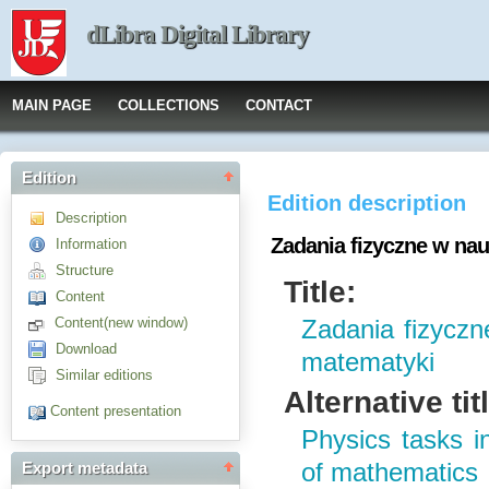
dLibra Digital Library
MAIN PAGE
COLLECTIONS
CONTACT
Edition
Edition description
Description
Zadania fizyczne w nau
Information
Structure
Title:
Content
Content(new window)
Zadania fizyczn
Download
matematyki
Similar editions
Alternative tit
Content presentation
Physics tasks i
of mathematics
Export metadata